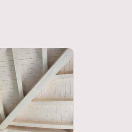
s fiers de détenir cette
tement à nos clients. Cette
de des contrôles réguliers et un
gueur. Vous gagnez ainsi une double
es aux règles et un budget allégé
rantie décennale : une protection
l du bâtiment doit souscrire une
ntie couvre pendant dix ans les
olidité de votre ouvrage ou le
 Vérifiez toujours que votre
rance à jour. Demandez une
ner le moindre devis. Un artisan
siter. Cette précaution simple vous
financières en cas de malfaçon
xpérience terrain qui fait la
ficiels, l'expérience pratique
qui intervient depuis plusieurs
 possède une expertise précieuse.
risent aussi bien la pose de tuiles