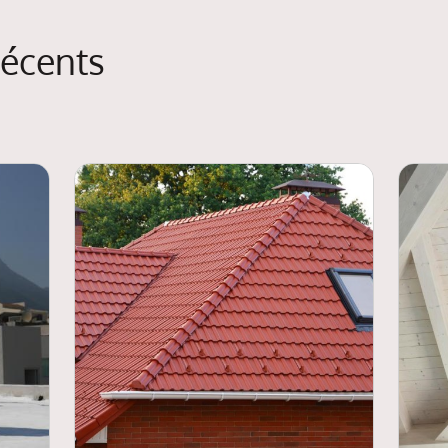
Chez Noirot Toiture, nous somme
certification qui bénéficie direc
récents
reconnaissance officielle deman
respect strict des normes en vi
assurance : des travaux conform
grâce aux aides de l'État. La ga
indispensable Tout professionne
assurance décennale. Cette gara
dommages qui menaceraient la s
rendraient impropre à son usage.
couvreur dispose de cette assu
attestation récente avant de sig
sérieux vous la fournira sans hé
évite de lourdes complications 
découverte après les travaux. L'e
différence Au-delà des papiers of
compte énormément. Une équipe 
années sur des chantiers variés
Nos 8 artisans expérimentés maît