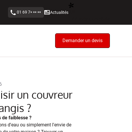
4,8
01 69 7
Actualités
* ** **
| 44 avis contrôlés
Demander un devis
6
sir un couvreur
angis ?
 de faiblesse ?
tions d'eau ou simplement l'envie de
on de votre maison ? Trouver un