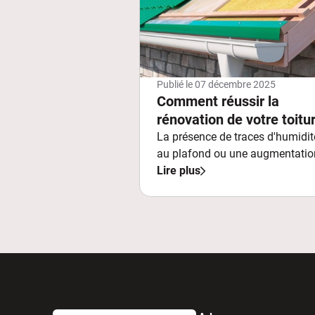
Publié le
07 décembre 2025
Comment réussir la
rénovation de votre toitu
à Morangis ?
La présence de traces d'humidit
au plafond ou une augmentatio
significative de votre
Lire plus
consommation énergétique
constituent des indicateurs
majeurs qu'il est temps d'envis
une rénovation de toiture.