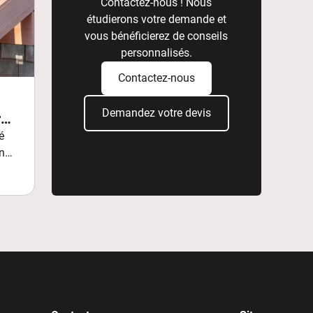
Contactez-nous ! Nous
financières qui rendent ces tra
étudierons votre demande et
Comment analyser un devis de c
vous bénéficierez de conseils
est votre feuille de route contra
personnalisés.
transparent montre le professio
Apprenez à décrypter les informa
Contactez-nous
pièges courants. Les mentions 
devis légal doit comporter des i
Demandez votre devis
re
coordonnées complètes de l'entr
é
mention de l'assurance décennale,
n
bien sûr le détail chiffré des pr
mentions doit vous alerter. Méf
mentionnent simplement "réparat
nature exacte des travaux, les m
ager
nécessaires. Cette opacité laiss
suppléments en cours de chantier
matériaux Votre devis doit liste
dépose de l'ancienne couverture,
nécessaire, pose de l'écran de so
avec leur référence exacte, mise