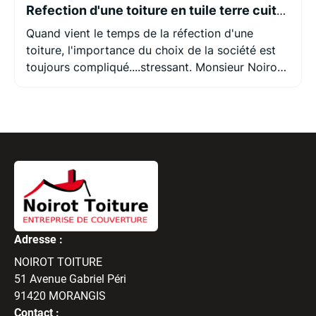
Refection d'une toiture en tuile terre cuite pv13 , écran de sous toiture .
Quand vient le temps de la réfection d'une
toiture, l'importance du choix de la société est
toujours compliqué....stressant. Monsieur Noirot
a toujours été présent et réactif du devis à la
finalisation de mon chantier! Son équipe est au
top, ponctuel, agréable et professionnel. Le délai
du chantier à été respecté, un nettoyage chaque
fin de journée à été effectué, présent du début à
la fin sans avoir un seul jour de non présence. Je
suis pleinement satisfait! À la recherche d'une
société de couverture, n'hésitez pas à joindre
monsieur Noirot!
Adresse :
NOIROT TOITURE
51 Avenue Gabriel Péri
91420
MORANGIS
Contact :