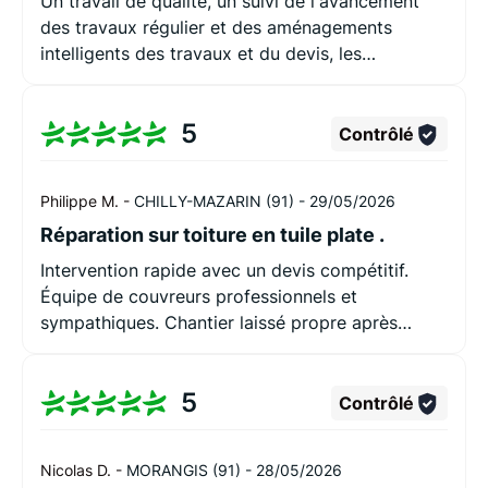
Un travail de qualité, un suivi de l'avancement
des travaux régulier et des aménagements
intelligents des travaux et du devis, les
couvreurs professionnels, sympathiques et qui
encadrent bien les jeunes. Après les travaux,
5
nettoyage complet. Très satisfait de la
Contrôlé
prestation.
Philippe M. -
CHILLY-MAZARIN (91) -
29/05/2026
Réparation sur toiture en tuile plate .
Intervention rapide avec un devis compétitif.
Équipe de couvreurs professionnels et
sympathiques. Chantier laissé propre après
travaux. Très satisfait de la prestation.
5
Contrôlé
Nicolas D. -
MORANGIS (91) -
28/05/2026